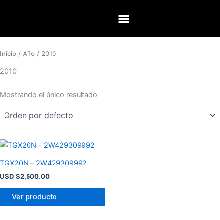
Ir
al
contenido
Inicio
/
Año
/ 2010
2010
Mostrando el único resultado
TGX20N – 2W429309992
USD $
2,500.00
Ver producto