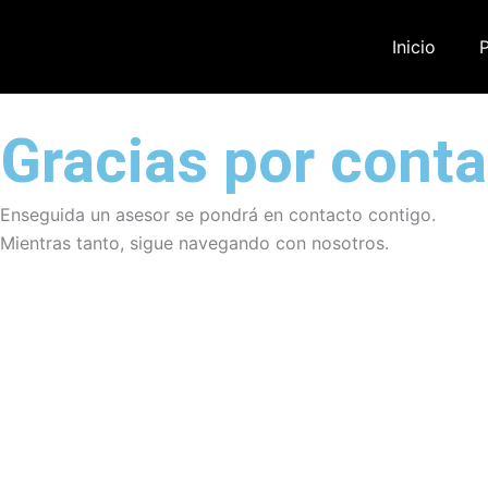
Ir
al
Inicio
contenido
Gracias por cont
Enseguida un asesor se pondrá en contacto contigo.
Mientras tanto, sigue navegando con nosotros.