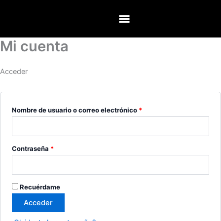
Ir
Obligatorio
Obligatorio
al
contenido
Mi cuenta
Acceder
Nombre de usuario o correo electrónico
*
Contraseña
*
Recuérdame
Acceder