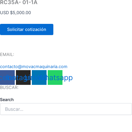
RC35A- 01-1A
USD $
5,000.00
Solicitar cotización
EMAIL:
contacto@movacmaquinaria.com
cebook
Instagram
Linkedin
Whatsapp
BUSCAR:
Search