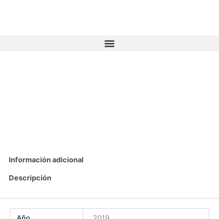
Ir
al
contenido
Información adicional
Descripción
Año
2019