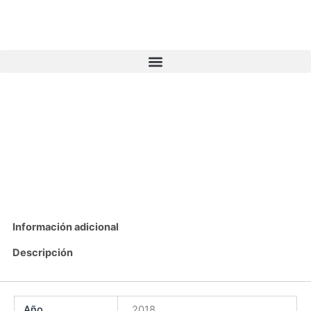
Ir
al
contenido
Información adicional
Descripción
Año
2018