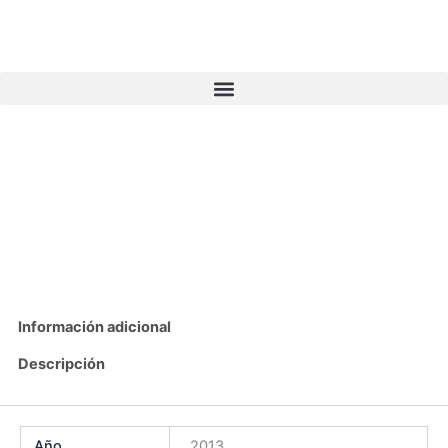
Ir
al
contenido
Información adicional
Descripción
Año
2013