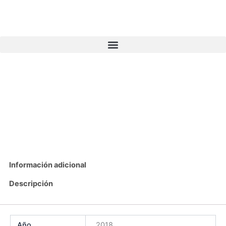
Ir
al
contenido
Información adicional
Descripción
Año
2018