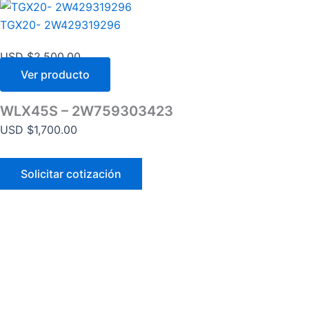
TGX20- 2W429319296
USD $
2,500.00
Ver producto
WLX45S – 2W759303423
USD $
1,700.00
Solicitar cotización