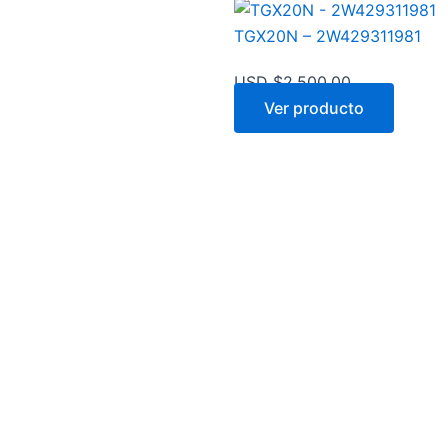
TGX20N – 2W429311981
USD $
2,500.00
Ver producto